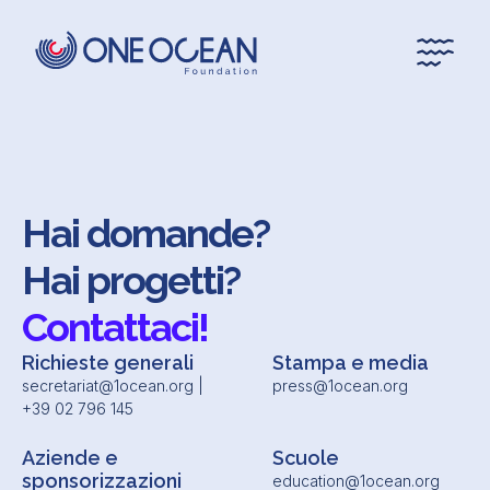
*
*
Hai domande?
Hai progetti?
Contattaci!
Richieste generali
Stampa e media
secretariat@1ocean.org |
press@1ocean.org
+39 02 796 145
Aziende e
Scuole
sponsorizzazioni
education@1ocean.org