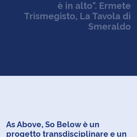
è
i
n
a
l
t
o
”
.
E
r
m
e
t
e
T
r
i
s
m
e
g
i
s
t
o
,
L
a
T
a
v
o
l
a
d
i
S
m
e
r
a
l
d
o
As Above, So Below è un
progetto transdisciplinare e un