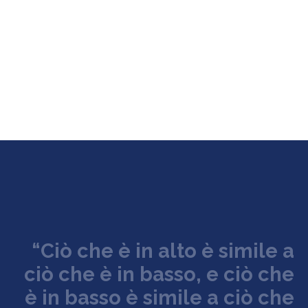
“
C
i
ò
c
h
e
è
i
n
a
l
t
o
è
s
i
m
i
l
e
a
c
i
ò
c
h
e
è
i
n
b
a
s
s
o
,
e
c
i
ò
c
h
e
è
i
n
b
a
s
s
o
è
s
i
m
i
l
e
a
c
i
ò
c
h
e