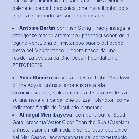
audiovisiva immersiva basata su vocalizzazioni di
balene e ricerca bioacustica, che invita il pubblico a
esplorare il mondo sensoriale dei cetacei.
Antoine Bertin
con Fish String Theory indaga le
intelligenze marine attraverso i paesaggi sonori della
laguna veneziana e il misterioso suono del pesce
pietra del Mediterraneo. L’opera nasce da una
residenza avviata da One Ocean Foundation e
ZEITGEIST19.
Yoko Shimizu
presenta Tides of Light: Meadows
of the Abyss, un’installazione ispirata alla
bioluminescenza, sviluppata durante una residenza
su una nave di ricerca, che utilizza il plancton come
indicatore fragile dell’equilibrio planetario.
Almagul Menlibayeva
, con contributi di Suad
Gara, presenta Water Older Than the Sun (Caspian),
un’installazione multimediale sul collasso ecologico
del Mar Caspio, accompagnata dal cortometraggio