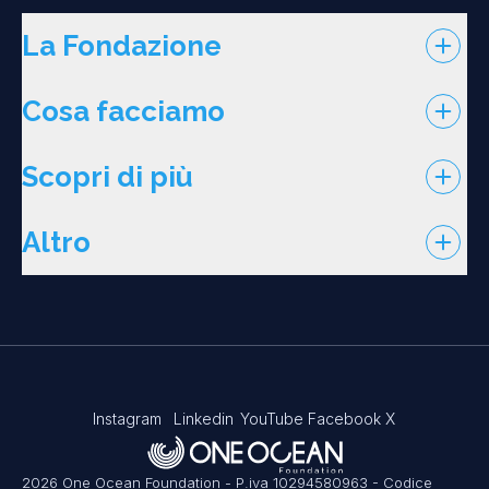
La Fondazione
Cosa facciamo
Scopri di più
Altro
Instagram
Linkedin
YouTube
Facebook
X
2026 One Ocean Foundation - P.iva 10294580963 - Codice