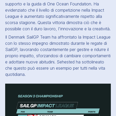
supporto e la guida di One Ocean Foundation. Ha
evidenziato che il livello di competizione nella Impact
League è aumentato significativamente rispetto alla
scorsa stagione. Questa vittoria dimostra ciò che è
possibile con il duro lavoro, l'innovazione e la creatività.
Il Denmark SailGP Team ha affrontato la Impact League
con lo stesso impegno dimostrato durante le regate di
SailGP, lavorando costantemente per gestire e ridurre il
proprio impatto, sforzandosi di cambiare comportamenti
e adottare nuove abitudini. Sehested ha sottolineato
che questo può essere un esempio per tutti nella vita
quotidiana.