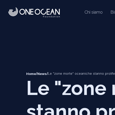
Chi siamo
B
*
*
/
/
Le "zone morte" oceaniche stanno prolif
Home
News
Le "zone
stanno pr