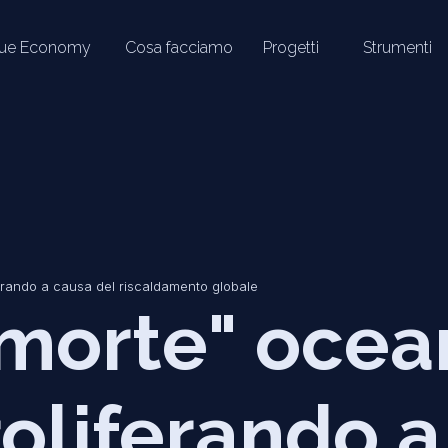
lue Economy
Cosa facciamo
Progetti
Strumenti
erando a causa del riscaldamento globale
 morte" ocea
oliferando 