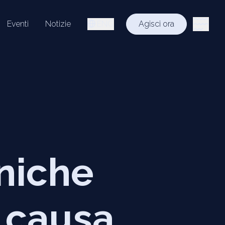
Eventi
Notizie
ENG
Agisci ora
niche
a causa