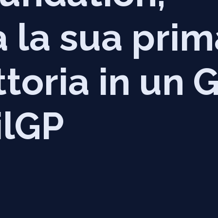
 la sua prim
ttoria in un 
ilGP