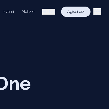
Eventi
Notizie
ENG
Agisci ora
 One