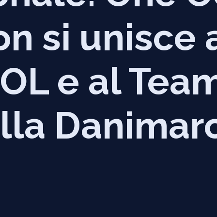
n si unisce 
L e al Tea
ella Danimar