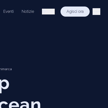
Eventi
Notizie
ENG
Agisci ora
animarca
ip
Ocean