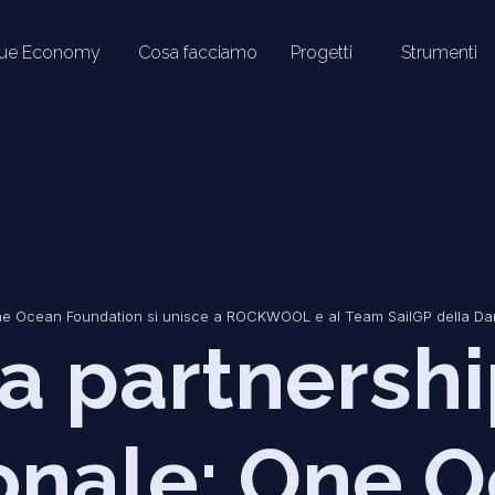
lue Economy
Cosa facciamo
Progetti
Strumenti
One Ocean Foundation si unisce a ROCKWOOL e al Team SailGP della D
a partnersh
ionale: One 