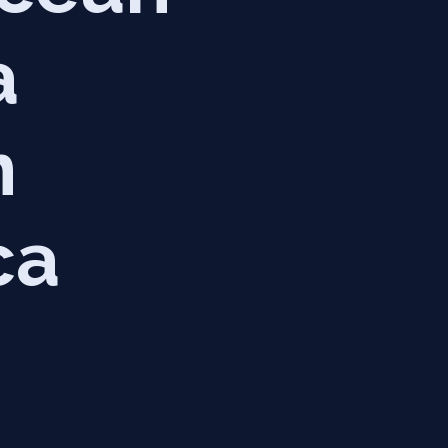
a
m
ca