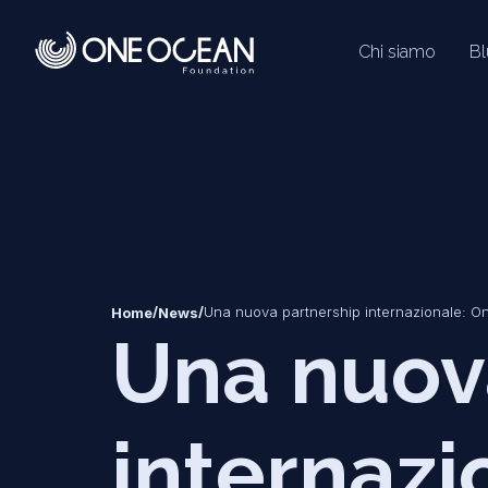
Chi siamo
B
*
*
/
/
Una nuova partnership internazionale: 
Home
News
Una nuov
internaz